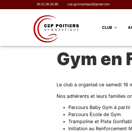
06.51.96.56.88
cep.gymnastique@gmail.com
CLUB
A
Gym en F
Le club a organisé ce samedi 16 
Nos adhérents et leurs familles on
Parcours Baby Gym à partir
Parcours École de Gym
Trampoline et
Piste Gonflab
Initiation au Renforcement M