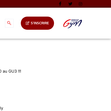
S'INSCRIRE
 au GU3 !!!
ly