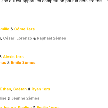
 blanc qui est apparu en compétition pour la dernière fois…
mille
&
Côme 1ers
u
,
César
,
Lorenzo
&
Raphaël 2èmes
&
Alexis 1ers
mas
&
Emile 3èmes
,
Ethan
,
Gaëtan
&
Ryan 1ers
line
&
Jeanne 2èmes
e
,
Isaure
,
Pauline
&
Emilie 1ères