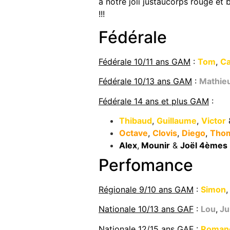
à notre joli justaucorps rouge et
!!!
Fédérale
Fédérale 10/11 ans GAM
:
Tom
,
Ca
Fédérale 10/13 ans GAM
:
Mathie
Fédérale 14 ans et plus GAM
:
Thibaud
,
Guillaume
,
Victor
Octave
,
Clovis
,
Diego
,
Tho
Alex
,
Mounir
&
Joël 4èmes
Perfomance
Régionale 9/10 ans GAM
:
Simon
Nationale 10/13 ans GAF
:
Lou
,
Ju
Nationale 12/15 ans GAF
:
Roman