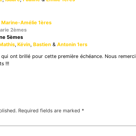
&
Marine-Amélie 1ères
arie 2èmes
ine 5èmes
Mathis
,
Kévin
,
Bastien
&
Antonin 1ers
es qui ont brillé pour cette première échéance. Nous remer
s !!!
blished.
Required fields are marked
*