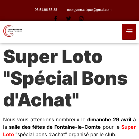
06.51.96.56.88
cep.gymnastique@gmail.com
Super Loto
"Spécial Bons
d'Achat"
Nous vous attendons nombreux le
dimanche 29 avril
à
la
salle des fêtes de Fontaine-le-Comte
pour le
Super
Loto
“spécial bons d’achat” organisé par le club.