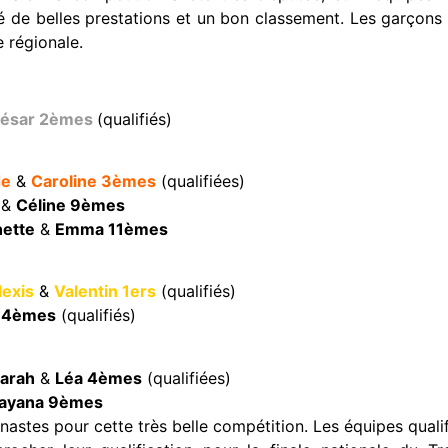
é de belles prestations et un bon classement. Les garçons
e régionale.
ésar 2èmes
(qualifiés)
de
&
Caroline 3èmes
(qualifiées)
&
Céline 9èmes
nette
&
Emma 11èmes
lexis
&
Valentin 1ers
(qualifiés)
 4èmes
(qualifiés)
arah
&
Léa 4èmes
(qualifiées)
ayana 9èmes
stes pour cette très belle compétition. Les équipes qualifi