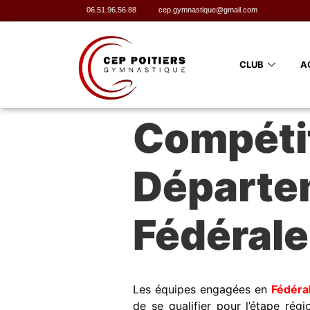
06.51.96.56.88
cep.gymnastique@gmail.com
CLUB
A
Compétit
Départem
Fédéral
Les équipes engagées en
Fédéra
de se qualifier pour l’étape rég