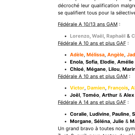
décroché leur qualification malgr
se qualifient tous pour la sélectiv
Fédérale A 10/13 ans GAM
:
Lorenzo
,
Waël
,
Raphaël
&
C
Fédérale A 10 ans et plus GAF
:
Adèle
,
Mélissa
,
Angèle
,
Ja
Enola
,
Sofia
,
Elodie
,
Amélie
Chloé
,
Mégane
,
Lilou
,
Mari
Fédérale A 10 ans et plus GAM
:
Victor
,
Damien
,
François
,
A
Joël
,
Toméo
,
Arthur
&
Alex
Fédérale A 14 ans et plus GAF
:
Coralie
,
Ludivine
,
Pauline
,
S
Morgane
,
Séléna
,
Julie
&
M
Un grand bravo à toutes nos gymna