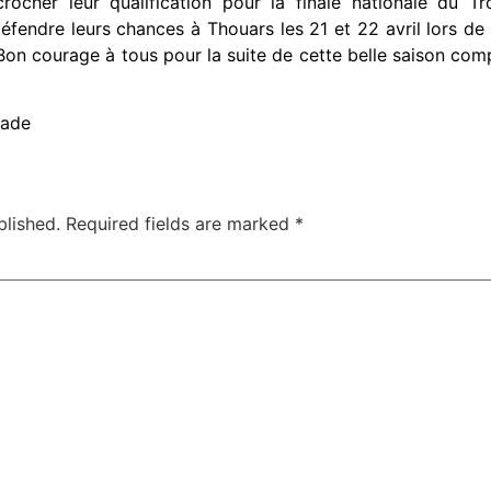
rocher leur qualification pour la finale nationale du 
fendre leurs chances à Thouars les 21 et 22 avril lors de 
! Bon courage à tous pour la suite de cette belle saison co
Jade
blished.
Required fields are marked
*