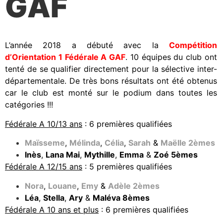
GAF
L’année 2018 a débuté avec la
Compétition
d’Orientation 1 Fédérale A GAF
. 10 équipes du club ont
tenté de se qualifier directement pour la sélective inter-
départementale. De très bons résultats ont été obtenus
car le club est monté sur le podium dans toutes les
catégories !!!
Fédérale A 10/13 ans
: 6 premières qualifiées
Maïsseme
,
Mélinda
,
Célia
,
Sarah
&
Maëlle 2èmes
Inès
,
Lana Mai
,
Mythille
,
Emma
&
Zoé 5èmes
Fédérale A 12/15 ans
: 5 premières qualifiées
Nora
,
Louane
,
Emy
&
Adèle 2èmes
Léa
,
Stella
,
Ary
&
Maléva 8èmes
Fédérale A 10 ans et plus
: 6 premières qualifiées