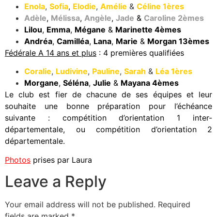
Enola
,
Sofia
,
Elodie
,
Amélie
&
Céline 1ères
Adèle
,
Mélissa
,
Angèle
,
Jade
&
Caroline 2èmes
Lilou
,
Emma
,
Mégane
&
Marinette 4èmes
Andréa
,
Camilléa
,
Lana
,
Marie
&
Morgan 13èmes
Fédérale A 14 ans et plus
: 4 premières qualifiées
Coralie
,
Ludivine
,
Pauline
,
Sarah
&
Léa 1ères
Morgane
,
Séléna
,
Julie
&
Mayana 4èmes
Le club est fier de chacune de ses équipes et leur
souhaite une bonne préparation pour l’échéance
suivante : compétition d’orientation 1 inter-
départementale, ou compétition d’orientation 2
départementale.
Photos
prises par Laura
Leave a Reply
Your email address will not be published.
Required
fields are marked
*