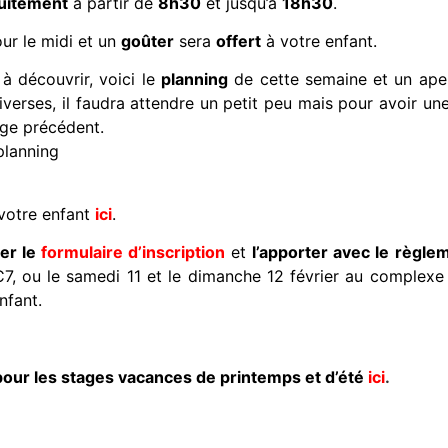
uitement
à partir de
8h30
et jusqu’à
18h30
.
ur le midi et un
goûter
sera
offert
à votre enfant.
 à découvrir, voici le
planning
de cette semaine et un ap
diverses, il faudra attendre un petit peu mais pour avoir u
age précédent.
votre enfant
ici
.
er le
formulaire d’inscription
et
l’apporter
avec le règle
7, ou le samedi 11 et le dimanche 12 février au complexe
nfant.
pour les stages vacances de printemps et d’été
ici
.