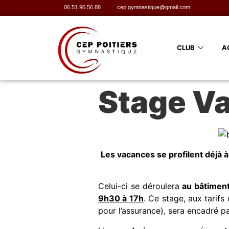
06.51.96.56.88
cep.gymnastique@gmail.com
CLUB
A
Stage Va
Les vacances se profilent déjà 
Celui-ci se déroulera
au bâtimen
9h30 à 17h
. Ce stage, aux tarifs
pour l’assurance), sera encadré p