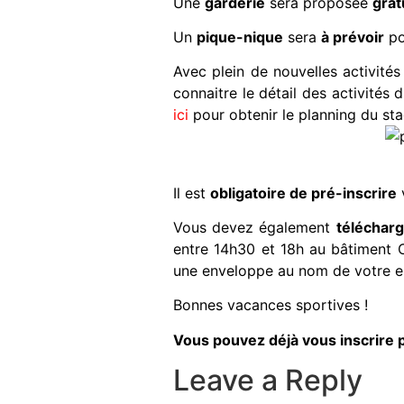
Une
g
arderie
sera proposée
grat
Un
pique-nique
sera
à prévoir
po
Avec plein de nouvelles activités
connaitre le détail des activités 
ici
pour obtenir le planning du st
Il est
obligatoire de pré-inscrire
Vous devez également
télécharg
entre 14h30 et 18h au bâtiment C
une enveloppe au nom de votre e
Bonnes vacances sportives !
Vous pouvez déjà vous inscrire 
Leave a Reply