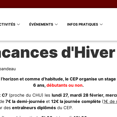
CTIVITÉS
ÉVÉNEMENTS
INFOS PRATIQUES
cances d'Hiver
à l’horizon et comme d’habitude, le CEP organise un stage
6 ans,
débutants ou non
.
t C7
(proche du CHU) les
lundi 27, mardi 28 février, merc
 de
7€ la demi-journée
et
12€ la journée complète
(
1€ de 
ar des
entraîneurs diplômés
du CEP.