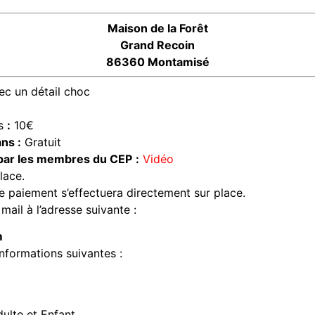
Maison de la Forêt
Grand Recoin
86360 Montamisé
ec un détail choc
s
:
10€
 ans
:
Gratuit
é par les membres du CEP
:
Vidéo
lace.
e paiement s’effectuera directement sur place.
mail à l’adresse suivante :
m
informations suivantes :
ulte et Enfant