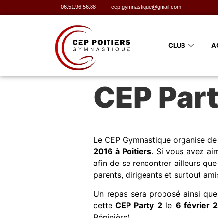
06.51.96.56.88
cep.gymnastique@gmail.com
CLUB
A
CEP Party
Le CEP Gymnastique organise de n
2016 à Poitiers
. Si vous avez a
afin de se rencontrer ailleurs qu
parents, dirigeants et surtout ami
Un repas sera proposé ainsi que
cette
CEP Party
2
le
6 février 
Pépinière).