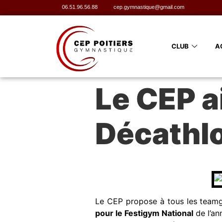
06.51.96.56.88
cep.gymnastique@gmail.com
CLUB
A
Le CEP a
Décathl
Le CEP propose à tous les teamg
pour le Festigym National
de l’an