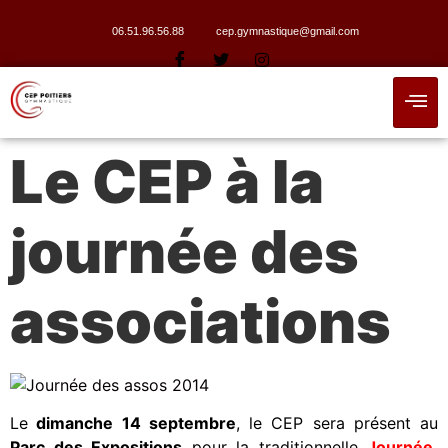
06.51.96.56.88
cep.gymnastique@gmail.com
Le CEP à la
journée des
associations
Le
dimanche 14 septembre
, le CEP sera présent au
Parc des Expositions
pour la traditionnelle
Journée