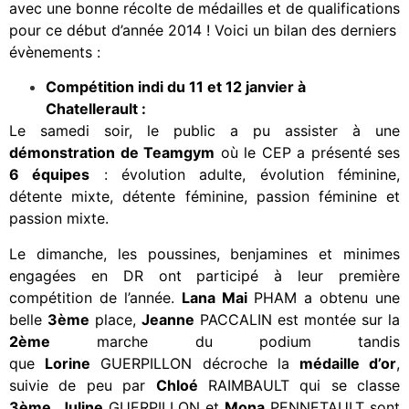
avec une bonne récolte de médailles et de qualifications
pour ce début d’année 2014 ! Voici un bilan des derniers
évènements :
Compétition indi du 11 et 12 janvier à
Chatellerault :
Le samedi soir, le public a pu assister à une
démonstration de Teamgym
où le CEP a présenté ses
6 équipes
: évolution adulte, évolution féminine,
détente mixte, détente féminine, passion féminine et
passion mixte.
Le dimanche, les poussines, benjamines et minimes
engagées en DR ont participé à leur première
compétition de l’année.
Lana Mai
PHAM a obtenu une
belle
3ème
place,
Jeanne
PACCALIN est montée sur la
2ème
marche du podium tandis
que
Lorine
GUERPILLON décroche la
médaille d’or
,
suivie de peu par
Chloé
RAIMBAULT qui se classe
3ème
.
Juline
GUERPILLON et
Mona
PENNETAULT sont