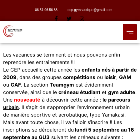
06.51.96.56.88
cep.gymnastique@gmail.com
Les vacances se terminent et nous pouvons enfin
reprendre les entrainements !!!
Le CEP accueille cette année les
enfants nés à partir de
2009
, dans des groupes
compétitions
ou
loisir
,
GAM
ou
GAF
. La section
Teamgym
est évidemment
conservée, ainsi que le
créneau étudiant
et
gym adulte
.
Une
nouveauté
à découvrir cette année :
le parcours
urbain
. Il s’agit de s’approprier l’environnement urbain
de manière sportive et acrobatique, type Yamakasi.
Mais avant toute chose, il va falloir s’inscrire !! Les
inscriptions se dérouleront du
lundi 5 septembre au 16
septembre au GU3
suivant les créneaux suivants :