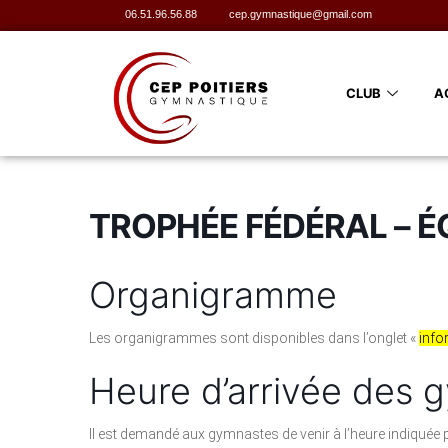
06.51.96.56.88
cep.gymnastique@gmail.com
CLUB
A
TROPHÉE FÉDÉRAL – ÉQ
Organigramme
Les organigrammes sont disponibles dans l’onglet «
info
Heure d’arrivée des 
Il est demandé aux gymnastes de venir à l’heure indiquée p