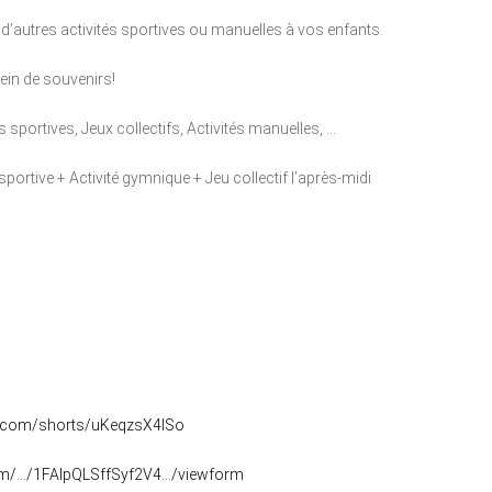
 d’autres activités sportives ou manuelles à vos enfants.
lein de souvenirs!
sportives, Jeux collectifs, Activités manuelles, …
ortive + Activité gymnique + Jeu collectif l’après-midi
e.com/shorts/uKeqzsX4lSo
com/…/1FAIpQLSffSyf2V4…/viewform