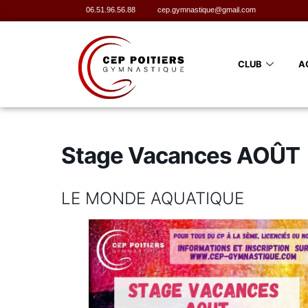
06.51.96.56.88
cep.gymnastique@gmail.com
CLUB
A
Stage Vacances AOÛT
LE MONDE AQUATIQUE