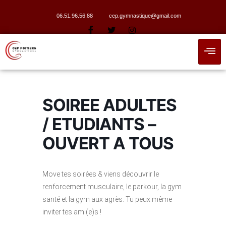
06.51.96.56.88
cep.gymnastique@gmail.com
SOIREE ADULTES
/ ETUDIANTS –
OUVERT A TOUS
Move tes soirées & viens découvrir le
renforcement musculaire, le parkour, la gym
santé et la gym aux agrès. Tu peux même
inviter tes ami(e)s !