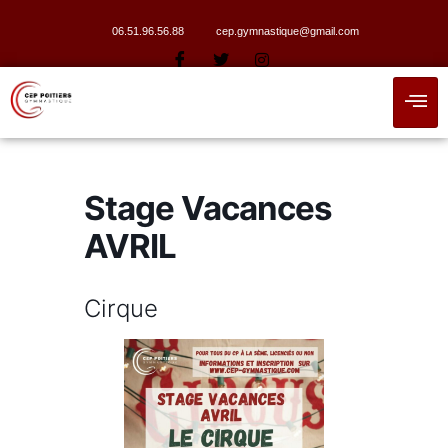
06.51.96.56.88
cep.gymnastique@gmail.com
Stage Vacances
AVRIL
Cirque