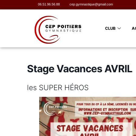
06.51.96.56.88
cep.gymnastique@gmail.com
CLUB
A
Stage Vacances AVRIL
les SUPER HÉROS