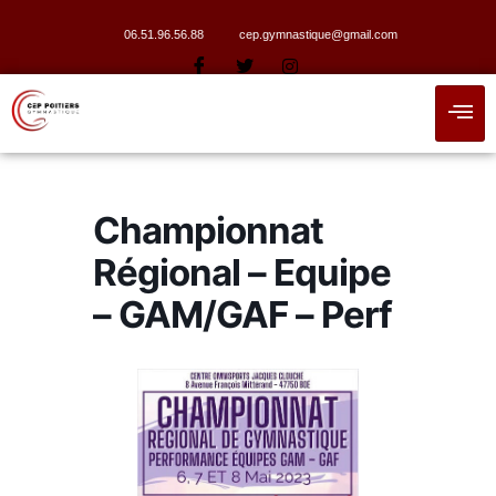
06.51.96.56.88
cep.gymnastique@gmail.com
Championnat
Régional – Equipe
– GAM/GAF – Perf