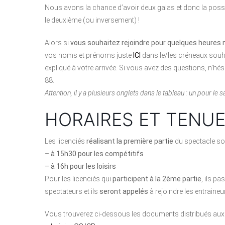
Nous avons la chance d’avoir deux galas et donc la possibi
le deuxième (ou inversement) !
Alors si
vous souhaitez rejoindre pour quelques heures 
vos noms et prénoms juste
ICI
dans le/les créneaux souhai
expliqué à votre arrivée. Si vous avez des questions, n’hés
88.
Attention, il y a plusieurs onglets dans le tableau : un pour l
HORAIRES ET TENU
Les licenciés
réalisant la première partie
du spectacle son
–
à 15h30 pour les compétitifs
– à 16h pour les loisirs
Pour les licenciés qui
participent à la 2ème partie
, ils p
spectateurs et ils
seront appelés
à rejoindre les entraine
Vous trouverez ci-dessous les documents distribués aux 