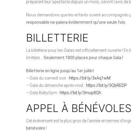
préparent leur spectacle depuis un mois, seront ravis de le
Nous demandons que les enfants soient accompagnés pa
responsable ne paiera évidemment qu’une seule fois.
BILLETTERIE
La billetterie pour les Galas est officiellement ouverte ! E
limitées…
Seulement 1800 places pour chaque Gala !
Billetterie en ligne jusqu’au 1er juillet
– Gala du samedi soir :
https://bit.ly/3xAq1wM
– Gala du dimanche après-midi :
https://bit.ly/3QbREDP
– Gala BabyGym :
https://bit.ly/3mup8Qh
APPEL À BÉNÉVOLE
Cet événement est le plus gros de l’année en termes d’organ
bénévoles
!