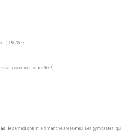
inir)
18h/20h
e mais vivement conseillée !)
las
: le samedi soir et le dimanche après-midi. Les gymnastes, qui