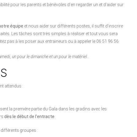
lité pour les parents et bénévoles d’en regarder un et d’aider sur
notre équipe
et nous aider sur différents postes, il suffit d’inscrire
tés. Les tâches sont très simples à réaliser et tout vous sera
itez pas à les poser aux entraineurs ou à appeler le 06 51 96 56
e samedi, un pour le dimanche et un pour le matériel…
ES
t attendus :
assent la première partie du Gala dans les gradins avec les
urs
dès le début de l’entracte
.
différents groupes :