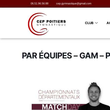
06.51.96.56.88
cep.gymnastique@gmail.com
CLUB
A
PAR ÉQUIPES – GAM – P