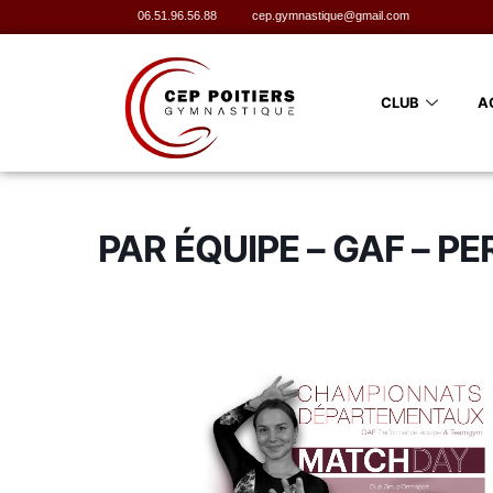
06.51.96.56.88
cep.gymnastique@gmail.com
CLUB
A
PAR ÉQUIPE – GAF – PE