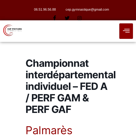
06.51.96.56.88
cep.gymnastique@gmail.com
Championnat
interdépartemental
individuel – FED A
/ PERF GAM &
PERF GAF
Palmarès