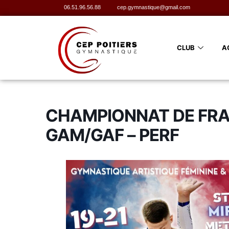
06.51.96.56.88
cep.gymnastique@gmail.com
CLUB
A
CHAMPIONNAT DE FRANC
GAM/GAF – PERF