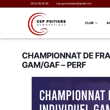
06.51.96.56.88
cep.gymnastique@gmail.com
CLUB
A
CHAMPIONNAT DE FRANC
GAM/GAF – PERF