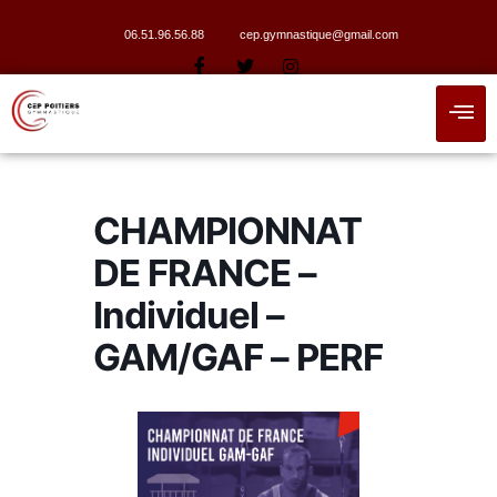
06.51.96.56.88
cep.gymnastique@gmail.com
CHAMPIONNAT
DE FRANCE –
Individuel –
GAM/GAF – PERF