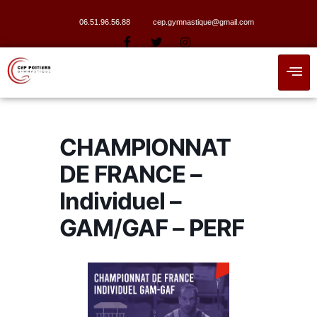
06.51.96.56.88
cep.gymnastique@gmail.com
CHAMPIONNAT
DE FRANCE –
Individuel –
GAM/GAF – PERF