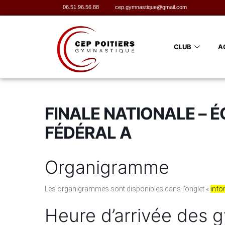
06.51.96.56.88
cep.gymnastique@gmail.com
CLUB
A
FINALE NATIONALE – É
FÉDÉRAL A
Organigramme
Les organigrammes sont disponibles dans l’onglet «
info
Heure d’arrivée des 